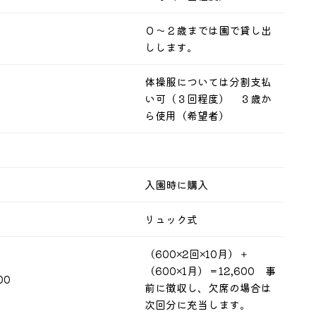
０～２歳までは園で貸し出
しします。
体操服については分割支払
い可（３回程度） ３歳か
ら使用（希望者）
入園時に購入
リュック式
（600×2回×10月）＋
（600×1月）＝12,600 事
00
前に徴収し、欠席の場合は
次回分に充当します。