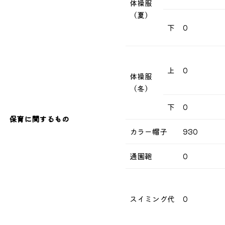
体操服
（夏）
下
0
上
0
体操服
（冬）
下
0
保育に関するもの
カラー帽子
930
通園鞄
0
スイミング代
0