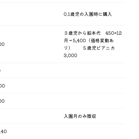
0.1歳児の入園時に購入
３歳児から絵本代 450×12
月＝5,400（価格変動あ
00
り） ５歳児ピアニカ
3,000
0
00
00
0
入園月のみ徴収
140