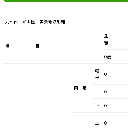
丸の内こども園 実費徴収明細
額
項 目
0歳
帽
0
子
園 服
上
0
下
0
上
0