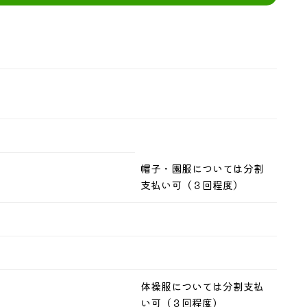
帽子・園服については分割
支払い可（３回程度）
体操服については分割支払
い可（３回程度）