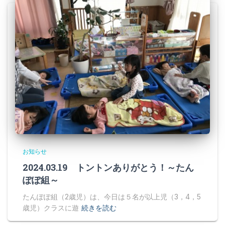
お知らせ
2024.03.19 トントンありがとう！～たん
ぽぽ組～
たんぽぽ組（2歳児）は、今日は５名が以上児（3，4，5
歳児）クラスに遊
続きを読む